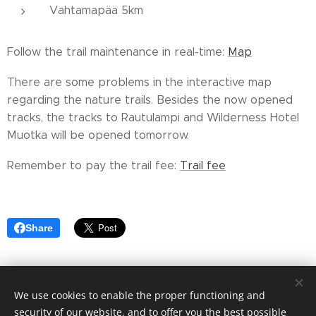
Vahtamapää 5km
Follow the trail maintenance in real-time:
Map
There are some problems in the interactive map
regarding the nature trails. Besides the now opened
tracks, the tracks to Rautulampi and Wilderness Hotel
Muotka will be opened tomorrow.
Remember to pay the trail fee:
Trail fee
Share
We use cookies to enable the proper functioning and
© 2023 Saariselän alueen Hoito-osuuskunta cooperative
security of our website, and to offer you the best possible