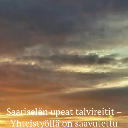
Saariselän upeat talvireitit –
Yhteistyöllä on saavutettu