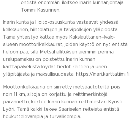
entistä enemmän, iloitsee Inarin kunnanjohtaja
Tommi Kasurinen.
Inarin kunta ja Hoito-osuuskunta vastaavat yhdessä
kelkkaurien, hiihtolatujen ja talvipolkujen ylläpidosta.
Tämä yhteistyö kattaa myös Kakslauttanen–Ivalo-
alueen moottorikelkkaurat, joiden käyttö on nyt entistä
helpompaa, sillä Metsähallituksen aiemmin perimä
uralupamaksu on poistettu. Inarin kunnan
karttapalvelusta löydät tiedot reittien ja urien
ylläpitäjästä ja maksullisuudesta: https://inari.karttatiimi.fi
Moottorikelkkauria on siirretty metsäautoteiltä pois
noin 11 km, siltoja on korjattu ja reittimerkintöjä
parannettu, kertoo Inarin kunnan reittimestari Kyösti
Lyöri. Tämä kaikki tekee Saariselän reiteistä entistä
houkuttelevampia ja turvallisempia.