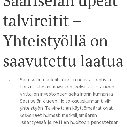
Saariselän upeat
talvireitit –
Yhteistyöllä on
saavutettu laatua
Saariselän matkailualue on noussut entistä
houkuttelevammaksi kohteeksi, kiitos alueen
yrittäjien investointien sekä Inarin kunnan ja
Saariselän alueen Hoito-osuuskunnan tiiviin
yhteistyön. Talvireittien käyttömäärät ovat
kasvaneet huimasti matkailijamäärän
lisääntyessä, ja reittien huoltoon panostetaan