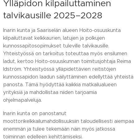
Ylläpidon kilpailuttaminen
talvikausille 2025–2028
Inarin kunta ja Saariselän alueen Hoito-osuuskunta
kilpailuttavat kelkkaurien, latujen ja polkujen
kunnossapitosopimukset tuleville talvikausille.
Yhteistyössä on tarkoitus toteuttaa myös ensilumen
ladut, kertoo Hoito-osuuskunnan toimitusjohtaja Reima
Idström. Yhteistyössä ylläpidettävien reitistöjen
kunnossapidon laadun säilyttäminen edellyttää yhteistä
panosta. Tämä hyödyttää kaikkia matkailualueen
yrityksiä ja mahdollistaa niiden tarjoamia
ohjelmapalveluja.
Inarin kunta on panostanut
moottorikelkkailumahdollisuuksiin taloudellisesti aiempaa
enemmän ja tulee tekemään näin myös jatkossa
toiminnan edelleen kehittämiseksi.