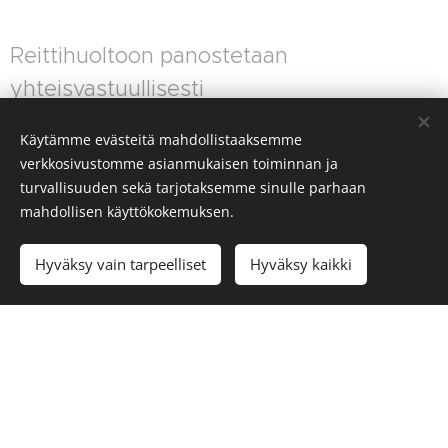
Reittihuoltoon panostetaan
yhteisvastuullisesti
Reittien kehitystyö vaatii alueen toimijoiden,
Käytämme evästeitä mahdollistaaksemme
kuten yrittäjien, lomakiinteistöjen omistajien ja
verkkosivustomme asianmukaisen toiminnan ja
muiden sidosryhmien yhteistyötä ja myös
turvallisuuden sekä tarjotaksemme sinulle parhaan
taloudellista osallistumista. Reittien ylläpidon
mahdollisen käyttökokemuksen.
taso on suoraan verrannollinen käytettävissä
oleviin resursseihin, toteaa kunnanjohtaja
Hyväksy vain tarpeelliset
Hyväksy kaikki
Kasurinen.
Saariselän alueen Hoito-osuuskunta hoitaa
varainhankinnan ja ylläpidon keskitetysti yhteistyössä
Inarin kunnan kanssa. Lomakiinteistöjen ja
kiinteistöyhtiöiden maksu perustuu kiinteistöön
kerrosalaan ja vedenkulutukseen ja yritysten maksu
perustuu yrityksen liikevaihtoon ja liiketoiminnan alaan.