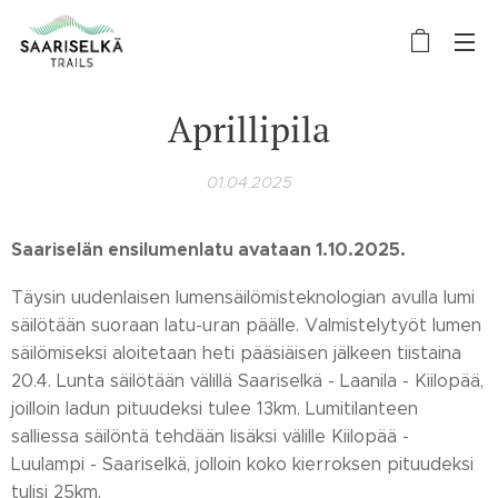
Aprillipila
01.04.2025
Saariselän ensilumenlatu avataan 1.10.2025.
Täysin uudenlaisen lumensäilömisteknologian avulla lumi
säilötään suoraan latu-uran päälle. Valmistelytyöt lumen
säilömiseksi aloitetaan heti pääsiäisen jälkeen tiistaina
20.4. Lunta säilötään välillä Saariselkä - Laanila - Kiilopää,
joilloin ladun pituudeksi tulee 13km. Lumitilanteen
salliessa säilöntä tehdään lisäksi välille Kiilopää -
Luulampi - Saariselkä, jolloin koko kierroksen pituudeksi
tulisi 25km.