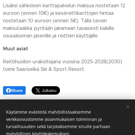
Lisäksi sähköisen karttapalvelun maksua nostetaan 12
euroon (ennen 10€) ja kesäreittikarttojen hintaa
nostetaan 10 euroon (ennen 5€). Tällä tavoin
maksutaakka pyritään jakamaan tasaisesti kaikille
osuuskunnan jäsenille ja reittien käyttäjille.
Muut asiat
Reittihuollon urakoitsijana vuosina 2025-2028(2030)
toimii Saariselkä Ski & Sport Resort.
Share
Käytämme evästeitä mahdollistaaksemme
verkkosivustomme asianmukaisen toiminnan ja
© 2024 Saariselän alueen Hoito-osuuskunta
turvallisuuden sekä tarjotaksemme sinulle parhaan
Evästeet
mahdollisen käyttökokemuksen.