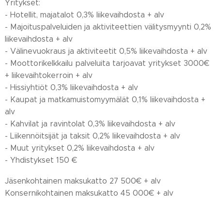
Yritykset:
- Hotellit, majatalot 0,3% liikevaihdosta + alv
- Majoituspalveluiden ja aktiviteettien välitysmyynti 0,2%
liikevaihdosta + alv
- Välinevuokraus ja aktiviteetit 0,5% liikevaihdosta + alv
- Moottorikelkkailu palveluita tarjoavat yritykset 3000€
+ liikevaihtokerroin + alv
- Hissiyhtiöt 0,3% liikevaihdosta + alv
- Kaupat ja matkamuistomyymälät 0,1% liikevaihdosta +
alv
- Kahvilat ja ravintolat 0,3% liikevaihdosta + alv
- Liikennöitsijät ja taksit 0,2% liikevaihdosta + alv
- Muut yritykset 0,2% liikevaihdosta + alv
- Yhdistykset 150 €
Jäsenkohtainen maksukatto 27 500€ + alv
Konsernikohtainen maksukatto 45 000€ + alv