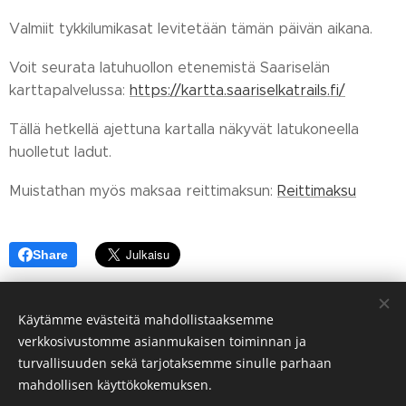
Valmiit tykkilumikasat levitetään tämän päivän aikana.
Voit seurata latuhuollon etenemistä Saariselän
karttapalvelussa:
https://kartta.saariselkatrails.fi/
Tällä hetkellä ajettuna kartalla näkyvät latukoneella
huolletut ladut.
Muistathan myös maksaa reittimaksun:
Reittimaksu
Share
Käytämme evästeitä mahdollistaaksemme
verkkosivustomme asianmukaisen toiminnan ja
© 2024 Saariselän alueen Hoito-osuuskunta
turvallisuuden sekä tarjotaksemme sinulle parhaan
Evästeet
mahdollisen käyttökokemuksen.