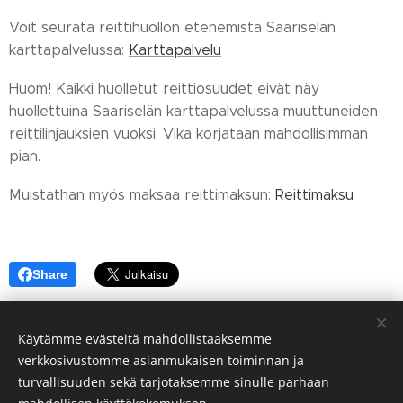
Voit seurata reittihuollon etenemistä Saariselän
karttapalvelussa:
Karttapalvelu
Huom! Kaikki huolletut reittiosuudet eivät näy
huollettuina Saariselän karttapalvelussa muuttuneiden
reittilinjauksien vuoksi. Vika korjataan mahdollisimman
pian.
Muistathan myös maksaa reittimaksun:
Reittimaksu
Share
Käytämme evästeitä mahdollistaaksemme
verkkosivustomme asianmukaisen toiminnan ja
© 2024 Saariselän alueen Hoito-osuuskunta
turvallisuuden sekä tarjotaksemme sinulle parhaan
Evästeet