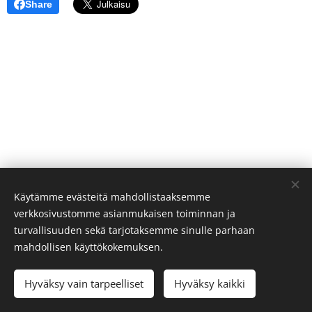
Share
Käytämme evästeitä mahdollistaaksemme
verkkosivustomme asianmukaisen toiminnan ja
© 2024 Saariselän alueen Hoito-osuuskunta
turvallisuuden sekä tarjotaksemme sinulle parhaan
Evästeet
mahdollisen käyttökokemuksen.
Kielet
Hyväksy vain tarpeelliset
Hyväksy kaikki
Suomi
English